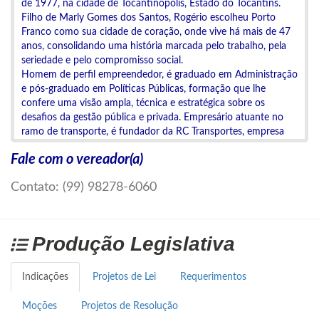
de 1977, na cidade de Tocantinópolis, Estado do Tocantins.
Filho de Marly Gomes dos Santos, Rogério escolheu Porto
Franco como sua cidade de coração, onde vive há mais de 47
anos, consolidando uma história marcada pelo trabalho, pela
seriedade e pelo compromisso social.
Homem de perfil empreendedor, é graduado em Administração
e pós-graduado em Políticas Públicas, formação que lhe
confere uma visão ampla, técnica e estratégica sobre os
desafios da gestão pública e privada. Empresário atuante no
ramo de transporte, é fundador da RC Transportes, empresa
que há anos presta serviços essenciais para o desenvolvimento
Fale com o vereador(a)
da cidade e da região, gerando empregos, renda e contribuindo
diretamente para a mobilidade urbana e rural.
Contato: (99) 98278-6060
A origem do nome pelo qual é carinhosamente chamado pela
população, “Rogério da Van”, remonta ao período em que, com
muito esforço e dedicação, atuou diretamente no transporte
de crianças, adolescentes e famílias, sendo referência pelo
Produção Legislativa
trabalho honesto, pela pontualidade e pelo compromisso com
a comunidade.
Aos 17 anos, em 1994, mudou-se para Brasília (DF) em busca
Indicações
Projetos de Lei
Requerimentos
de melhores oportunidades. Na capital federal, construiu uma
trajetória profissional sólida, atuando por 11 anos como
Moções
Projetos de Resolução
vendedor na concessionária Mercedes-Benz, onde desenvolveu