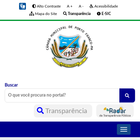
Alto Contraste
A +
A -
Acessibilidade
Mapa do Site
Transparência
E-SIC
Buscar
Transparência
Toggle
navigati