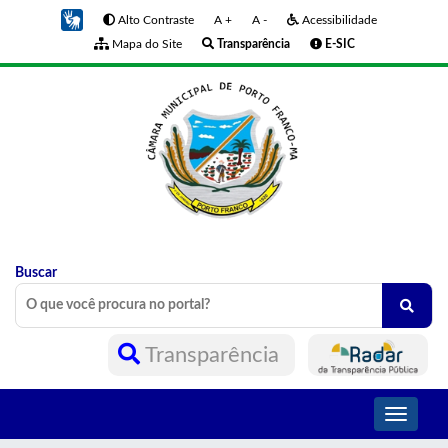
Alto Contraste
A +
A -
Acessibilidade
Mapa do Site
Transparência
E-SIC
Buscar
Transparência
Toggle
navigati