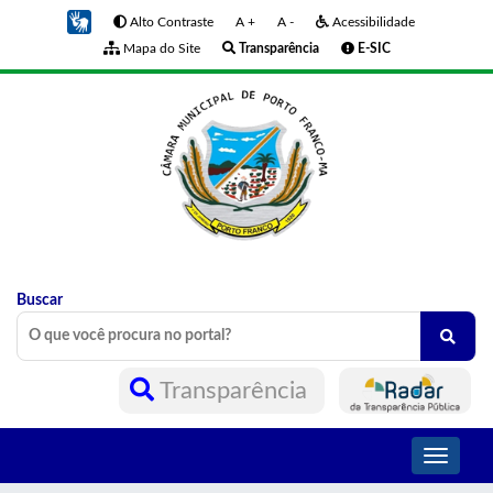
Alto Contraste
A +
A -
Acessibilidade
Mapa do Site
Transparência
E-SIC
Buscar
Transparência
Toggle
navigati