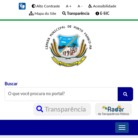
Alto Contraste
A +
A -
Acessibilidade
Mapa do Site
Transparência
E-SIC
Buscar
Transparência
Toggle
navigati