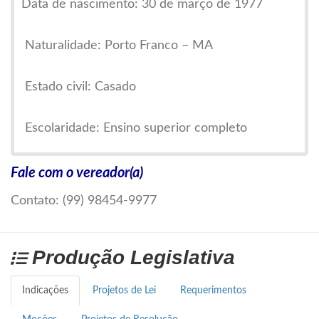
Data de nascimento: 30 de março de 1977
Naturalidade: Porto Franco – MA
Estado civil: Casado
Escolaridade: Ensino superior completo
Partido: Partido Social Democrático (PSD)
Fale com o vereador(a)
Contato: (99) 98454-9977
Gleison Rodrigues é um político maranhense
com forte atuação na cidade de Porto Franco,
onde nasceu e construiu sua trajetória pessoal e
Produção Legislativa
pública. Filho de José Alves da Silva e Militina
Rodrigues da Silva, Gleison desde cedo
Indicações
Projetos de Lei
Requerimentos
demonstrou compromisso com o bem-estar da