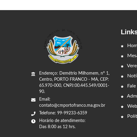
Link
Hom
Mesa
Vere
Endereço: Demétrio Milhomem, nº 1,
Notí
Centro, PORTO FRANCO - MA, CEP:
Fale
65.970-000, CNPJ:00.445.549/0001-
90.
Admi
Email:
contato@cmportofranco.ma.gov.br
Web
Telefone: 99-99233-6359
Polít
Horário de atendimento:
Das 8:00 as 12 hrs.