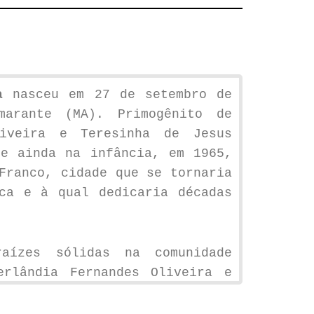
a
nasceu em 27 de setembro de
marante (MA). Primogênito de
liveira e Teresinha de Jesus
se ainda na infância, em 1965,
Franco, cidade que se tornaria
ca e à qual dedicaria décadas
raízes sólidas na comunidade
erlândia Fernandes Oliveira e
pilares familiares que sempre
ta ética, seu senso de